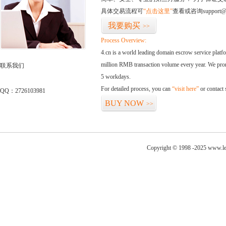
具体交易流程可
“点击这里”
查看或咨询support@
我要购买
>>
Process Overview:
4.cn is a world leading domain escrow service plat
million RMB transaction volume every year. We promi
联系我们
5 workdays.
For detailed process, you can
“visit here”
or contact
QQ：2726103981
BUY NOW
>>
Copyright © 1998 -2025 www.leg